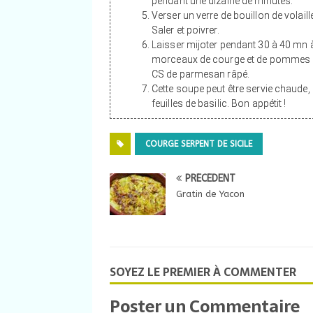
pendant une dizaine de minutes.
Verser un verre de bouillon de volaill
Saler et poivrer.
Laisser mijoter pendant 30 à 40 mn à
morceaux de courge et de pommes de 
CS de parmesan râpé.
Cette soupe peut être servie chaude, 
feuilles de basilic. Bon appétit !
COURGE SERPENT DE SICILE
PRÉCÉDENT
Gratin de Yacon
SOYEZ LE PREMIER À COMMENTER
Poster un Commentaire