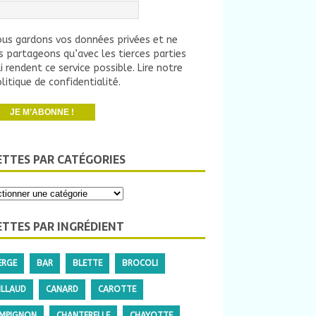
us gardons vos données privées et ne
s partageons qu’avec les tierces parties
i rendent ce service possible.
Lire notre
litique de confidentialité.
ETTES PAR CATÉGORIES
ETTES PAR INGRÉDIENT
ERGE
BAR
BLETTE
BROCOLI
ILLAUD
CANARD
CAROTTE
MPIGNON
CHANTERELLE
CHAYOTTE