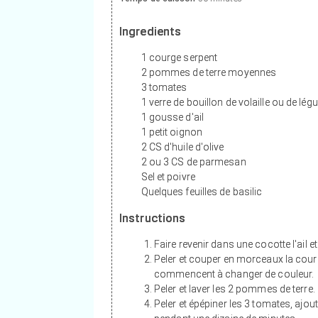
Ingredients
1 courge serpent
2 pommes de terre moyennes
3 tomates
1 verre de bouillon de volaille ou de lé
1 gousse d'ail
1 petit oignon
2 CS d'huile d'olive
2 ou 3 CS de parmesan
Sel et poivre
Quelques feuilles de basilic
Instructions
Faire revenir dans une cocotte l'ail e
Peler et couper en morceaux la courge
commencent à changer de couleur.
Peler et laver les 2 pommes de terre.
Peler et épépiner les 3 tomates, ajou