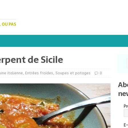
. OU PAS
rpent de Sicile
sine italienne
,
Entrées froides
,
Soupes et potages
0
Ab
ne
P
E