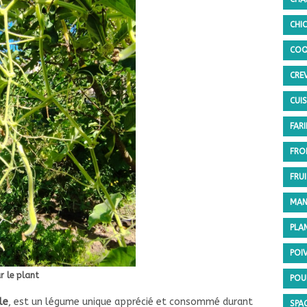
CHI
COQ
CRE
CUI
FARI
FRO
FRU
MAN
PLA
POI
r le plant
POU
le
, est un légume unique apprécié et consommé durant
SPA