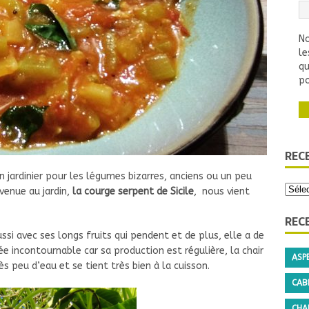
No
le
qu
po
REC
jardinier pour les légumes bizarres, anciens ou un peu
venue au jardin,
la courge serpent de Sicile
, nous vient
REC
ssi avec ses longs fruits qui pendent et de plus, elle a de
élée incontournable car sa production est régulière, la chair
ASP
ès peu d’eau et se tient très bien à la cuisson.
CAB
CHA