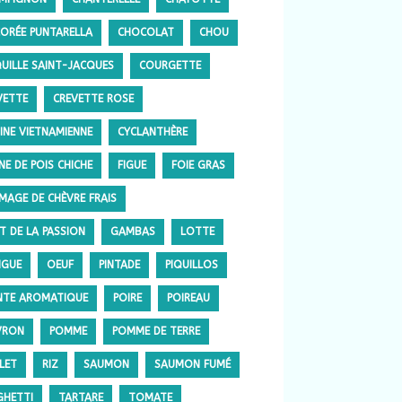
CORÉE PUNTARELLA
CHOCOLAT
CHOU
UILLE SAINT-JACQUES
COURGETTE
VETTE
CREVETTE ROSE
SINE VIETNAMIENNE
CYCLANTHÈRE
NE DE POIS CHICHE
FIGUE
FOIE GRAS
MAGE DE CHÈVRE FRAIS
IT DE LA PASSION
GAMBAS
LOTTE
GUE
OEUF
PINTADE
PIQUILLOS
NTE AROMATIQUE
POIRE
POIREAU
VRON
POMME
POMME DE TERRE
LET
RIZ
SAUMON
SAUMON FUMÉ
GHETTI
TARTARE
TOMATE