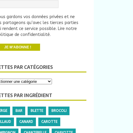
us gardons vos données privées et ne
s partageons qu’avec les tierces parties
i rendent ce service possible.
Lire notre
litique de confidentialité.
ETTES PAR CATÉGORIES
ETTES PAR INGRÉDIENT
ERGE
BAR
BLETTE
BROCOLI
ILLAUD
CANARD
CAROTTE
MPIGNON
CHANTERELLE
CHAYOTTE