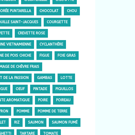
CORÉE PUNTARELLA
CHOCOLAT
CHOU
UILLE SAINT-JACQUES
COURGETTE
VETTE
CREVETTE ROSE
SINE VIETNAMIENNE
CYCLANTHÈRE
NE DE POIS CHICHE
FIGUE
FOIE GRAS
MAGE DE CHÈVRE FRAIS
IT DE LA PASSION
GAMBAS
LOTTE
GUE
OEUF
PINTADE
PIQUILLOS
NTE AROMATIQUE
POIRE
POIREAU
VRON
POMME
POMME DE TERRE
LET
RIZ
SAUMON
SAUMON FUMÉ
GHETTI
TARTARE
TOMATE