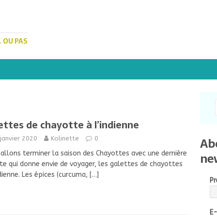
. OU PAS
ettes de chayotte à l’indienne
Ab
janvier 2020
Kolinette
0
ne
allons terminer la saison des Chayottes avec une dernière
te qui donne envie de voyager, les galettes de chayottes
ndienne. Les épices (curcuma,
[…]
P
E