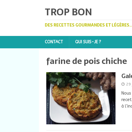
TROP BON
DES RECETTES GOURMANDES ET LÉGÈRES..
CONTACT
QUI SUIS-JE ?
farine de pois chiche
Gal
29 
Nous 
recet
à l’i