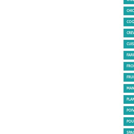
CHI
COQ
CRE
CUI
FARI
FRO
FRU
MAN
PLA
POI
POU
SPA