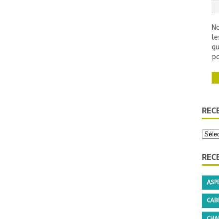
No
le
qu
po
REC
REC
ASP
CAB
CHA